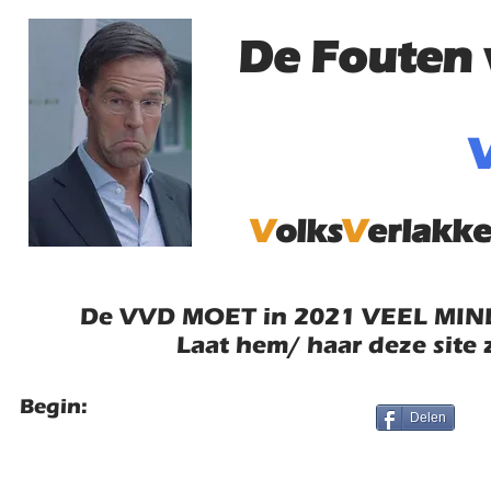
De Fouten 
V
olks
V
erlakke
De VVD MOET in 2021 VEEL MIND
Laat hem/ haar deze site 
Begin:
Delen