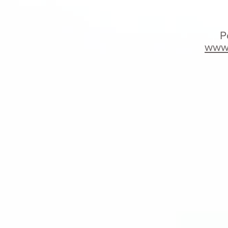
P
www