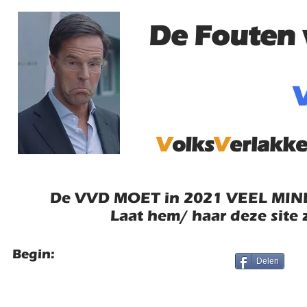
De Fouten 
V
olks
V
erlakke
De VVD MOET in 2021 VEEL MIND
Laat hem/ haar deze site 
Begin:
Delen