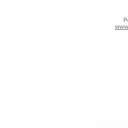
P
www